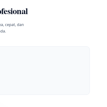
fesional
a, cepat, dan
nda.
Cepa
Layan