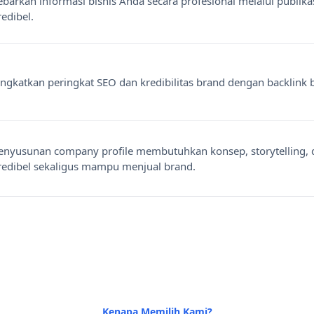
ebarkan informasi bisnis Anda secara profesional melalui publika
redibel.
ingkatkan peringkat SEO dan kredibilitas brand dengan backlink be
enyusunan company profile membutuhkan konsep, storytelling, da
redibel sekaligus mampu menjual brand.
Kenapa Memilih Kami?