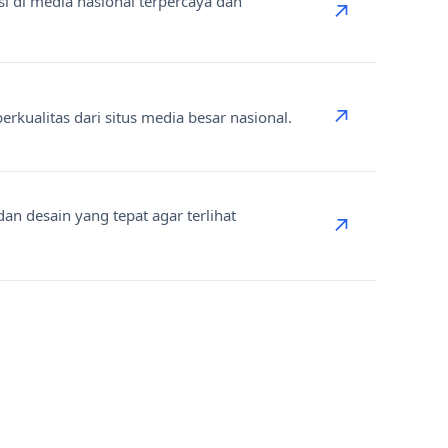
si di media nasional terpercaya dan
↗
↗
rkualitas dari situs media besar nasional.
n desain yang tepat agar terlihat
↗