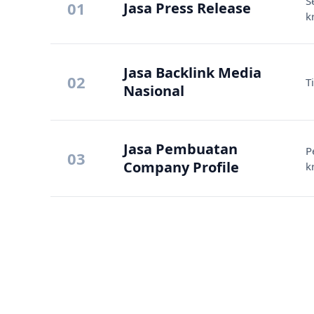
S
01
Jasa Press Release
k
Jasa Backlink Media
02
T
Nasional
Jasa Pembuatan
P
03
Company Profile
k