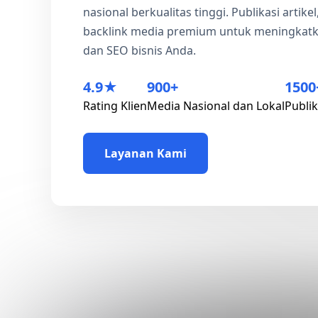
nasional berkualitas tinggi. Publikasi artike
backlink media premium untuk meningkatka
dan SEO bisnis Anda.
4.9★
900+
1500
Rating Klien
Media Nasional dan Lokal
Publik
Layanan Kami