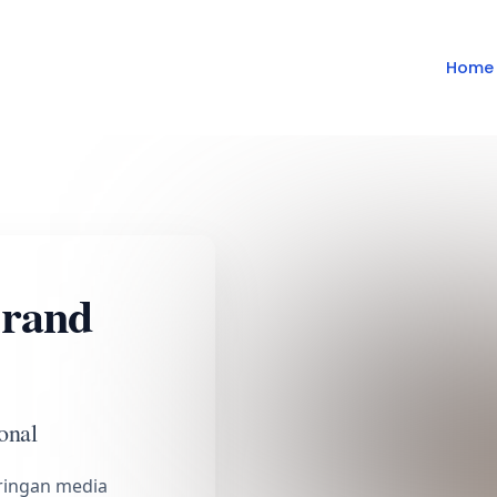
Home
Brand
onal
aringan media