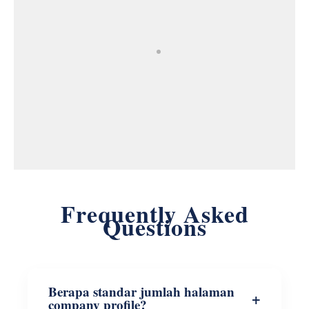
PT Kolaborasi Pewarta Digital
Frequently Asked
Questions
Berapa standar jumlah halaman
company profile?