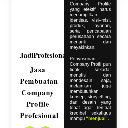
Company Profile
yang efektif harus
menampilkan
identitas, visi–misi,
produk, layanan,
serta pencapaian
perusahaan secara
menarik dan
meyakinkan.
JadiProfesional.Com
Penyusunan
Company Profil pun
Jasa
tidak sekadar
menulis dan
Pembuatan
mendesain saja,
melainkan juga
Company
membutuhkan
konsep, storytelling,
Profile
dan desain yang
tepat agar terlihat
Profesional
kredibel sekaligus
mampu
“menjual”.