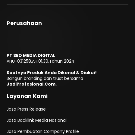
Perusahaan
PT SEO MEDIA DIGITAL
AHU-031258.AH.01.30.Tahun 2024
Saatnya Produk Anda Dikenal & Diakui!
Bangun branding dan trust bersama
JadiProfesional.Com.
Layanan Kami
Jasa Press Release
Jasa Backlink Media Nasional
Jasa Pembuatan Company Profile