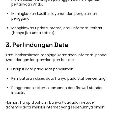
pertanyaan Anda.
Meningkatkan kualitas layanan dan pengalaman
pengguna.
Mengirimkan update, promo, atau informasi terbaru
(hanya jika Anda setuju).
3. Perlindungan Data
Kami berkomitmen menjaga keamanan informasi pribadi
Anda dengan langkah-langkah berikut:
Enkripsi data pada saat pengiriman.
Pembatasan akses data hanya pada staf berwenang.
Penggunaan sistem keamanan dan firewall standar
industri.
Namun, harap dipahami bahwa tidak ada metode
transmisi data melalui internet yang sepenuhnya aman.