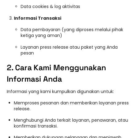
Data cookies & log aktivitas
Informasi Transaksi
Data pembayaran (yang diproses melalui pihak
ketiga yang aman)
Layanan press release atau paket yang Anda
pesan
2. Cara Kami Menggunakan
Informasi Anda
Informasi yang kami kumpulkan digunakan untuk:
Memproses pesanan dan memberikan layanan press
release.
Menghubungi Anda terkait layanan, penawaran, atau
konfirmasi transaksi.
Memberikan dukungan pelanggan dan menjawab