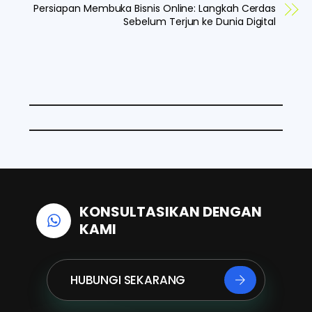
e
k
t
Persiapan Membuka Bisnis Online: Langkah Cerdas
Sebelum Terjun ke Dunia Digital
b
e
s
o
d
A
o
I
p
k
n
p
KONSULTASIKAN DENGAN
KAMI
HUBUNGI SEKARANG