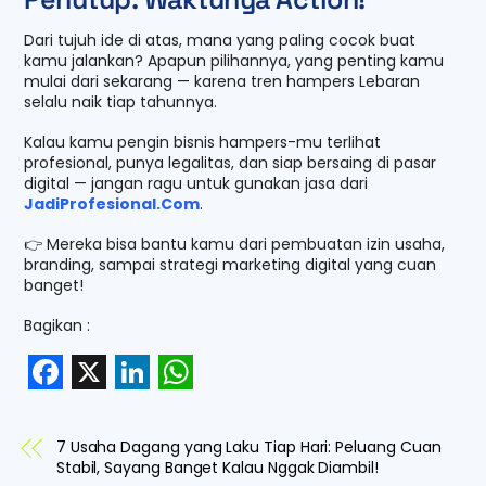
Dari tujuh ide di atas, mana yang paling cocok buat
kamu jalankan? Apapun pilihannya, yang penting kamu
mulai dari sekarang — karena tren hampers Lebaran
selalu naik tiap tahunnya.
Kalau kamu pengin bisnis hampers-mu terlihat
profesional, punya legalitas, dan siap bersaing di pasar
digital — jangan ragu untuk gunakan jasa dari
JadiProfesional.Com
.
👉 Mereka bisa bantu kamu dari pembuatan izin usaha,
branding, sampai strategi marketing digital yang cuan
banget!
Bagikan :
F
X
L
W
a
i
h
7 Usaha Dagang yang Laku Tiap Hari: Peluang Cuan
c
n
a
Stabil, Sayang Banget Kalau Nggak Diambil!