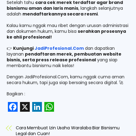
Setelah tahu
cara cek merek terdaftar agar brand
bisnismu aman dan laris manis
, langkah selanjutnya
adalah
mendaftarkannya secara resmi
.
Kalau kamu nggak mau ribet dengan urusan administrasi
dan dokumen hukum, kamu bisa
serahkan prosesnya
ke ahli profesional!
👉
Kunjungi
JadiProfesional.Com
dan dapatkan
layanan
pendaftaran merek, pembuatan website
bisnis, serta press release profesional
yang siap
membantu bisnismu naik kelas!
Dengan JadiProfesional.Com, kamu nggak cuma aman
secara hukum, tapi juga siap bersaing secara digital. 🚀
Bagikan :
F
X
L
W
a
i
h
Cara Membuat Izin Usaha Waralaba Biar Bisnismu
c
n
a
Legal dan Cuan!