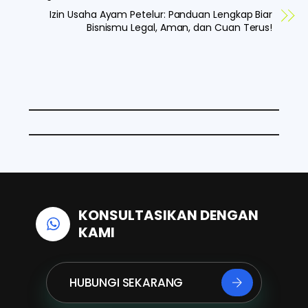
e
k
t
Izin Usaha Ayam Petelur: Panduan Lengkap Biar
Bisnismu Legal, Aman, dan Cuan Terus!
b
e
s
o
d
A
o
I
p
k
n
p
KONSULTASIKAN DENGAN
KAMI
HUBUNGI SEKARANG