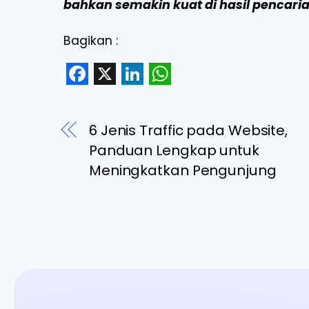
bahkan semakin kuat di hasil pencaria
Bagikan :
F
X
L
W
a
i
h
6 Jenis Traffic pada Website,
c
n
a
Panduan Lengkap untuk
e
k
t
Meningkatkan Pengunjung
b
e
s
o
d
A
o
I
p
k
n
p