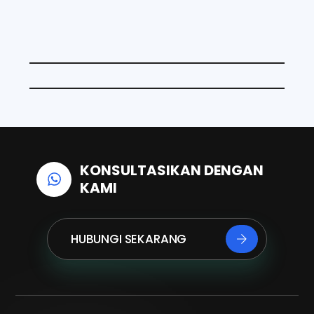
o
d
A
o
I
p
k
n
p
KONSULTASIKAN DENGAN
KAMI
HUBUNGI SEKARANG