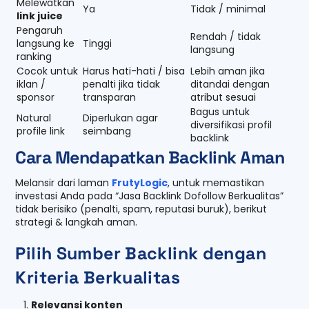
Melewatkan
Ya
Tidak / minimal
link juice
Pengaruh
Rendah / tidak
langsung ke
Tinggi
langsung
ranking
Cocok untuk
Harus hati-hati / bisa
Lebih aman jika
iklan /
penalti jika tidak
ditandai dengan
sponsor
transparan
atribut sesuai
Bagus untuk
Natural
Diperlukan agar
diversifikasi profil
profile link
seimbang
backlink
Cara Mendapatkan Backlink Aman
Melansir dari laman
FrutyLogic
, untuk memastikan
investasi Anda pada “Jasa Backlink Dofollow Berkualitas”
tidak berisiko (penalti, spam, reputasi buruk), berikut
strategi & langkah aman.
Pilih Sumber Backlink dengan
Kriteria Berkualitas
Relevansi konten