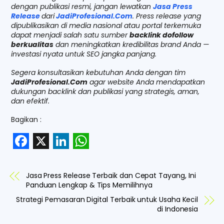
dengan
publikasi resmi, jangan lewatkan
Jasa Press
Release
dari
JadiProfesional.Com
. Press release yang
dipublikasikan di media nasional atau portal terkemuka
dapat menjadi salah satu sumber
backlink dofollow
berkualitas
dan meningkatkan kredibilitas brand Anda —
investasi nyata untuk SEO jangka panjang.
Segera konsultasikan kebutuhan Anda dengan tim
JadiProfesional.Com
agar website Anda mendapatkan
dukungan backlink dan publikasi yang strategis, aman,
dan efektif.
Bagikan :
F
X
L
W
a
i
h
Jasa Press Release Terbaik dan Cepat Tayang, Ini
c
n
a
Panduan Lengkap & Tips Memilihnya
e
k
t
Strategi Pemasaran Digital Terbaik untuk Usaha Kecil
di Indonesia
b
e
s