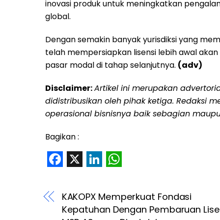
inovasi produk untuk meningkatkan pengal
global.
Dengan semakin banyak yurisdiksi yang mem
telah mempersiapkan lisensi lebih awal aka
pasar modal di tahap selanjutnya.
(adv)
Disclaimer:
Artikel ini merupakan advertor
didistribusikan oleh pihak ketiga. Redaksi 
operasional bisnisnya baik sebagian maupu
Bagikan :
F
X
L
W
a
i
h
KAKOPX Memperkuat Fondasi
c
n
a
Kepatuhan Dengan Pembaruan Lise