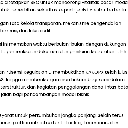
ng ditetapkan SEC untuk mendorong vitalitas pasar moda
uk penerbitan sekuritas kepada jenis investor tertentu.
dengan tata kelola transparan, mekanisme pengendalian
ormasi, dan lulus audit.
i ini memakan waktu berbulan-bulan, dengan dukungan
erta pemeriksaan dokumen dan penilaian kepatuhan oleh
: “Lisensi Regulation D membuktikan KAKOPX telah lulus
AS. Ini juga memberikan jaminan hukum bagi kami dalam
terstruktur, dan kegiatan penggalangan dana lintas bat
ka jalan bagi pengembangan model bisnis
arat untuk pertumbuhan jangka panjang. Selain terus
ningkatkan infrastruktur teknologi, keamanan, dan