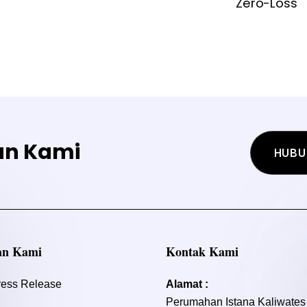
Zero-Loss
an Kami
HUBU
an Kami
Kontak Kami
ress Release
Alamat :
Perumahan Istana Kaliwates