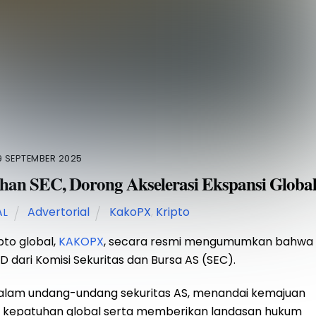
9 SEPTEMBER 2025
han SEC, Dorong Akselerasi Ekspansi Globa
Advertorial
KakoPX
,
Kripto
AL
pto global,
KAKOPX
, secara resmi mengumumkan bahwa
 dari Komisi Sekuritas dan Bursa AS (SEC).
n dalam undang-undang sekuritas AS, menandai kemajuan
 kepatuhan global serta memberikan landasan hukum