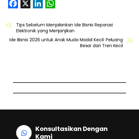
F
X
L
W
a
i
h
Tips Sebelum Menjalankan Ide Bisnis Reparasi
c
n
a
Elektronik yang Menjanjikan
e
k
t
Ide Bisnis 2026 untuk Anak Muda Modal Kecil: Peluang
Besar dari Tren Kecil
b
e
s
o
d
A
o
I
p
k
n
p
Konsultasikan Dengan
Kami