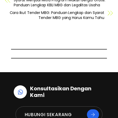
Syarat Menjadi Mitra Program Makan Bergizi Gratis:
c
n
a
Panduan Lengkap KBLI MBG dan Legalitas Usaha
e
k
t
Cara Ikut Tender MBG: Panduan Lengkap dan Syarat
Tender MBG yang Harus Kamu Tahu
b
e
s
o
d
A
o
I
p
k
n
p
Konsultasikan Dengan
Kami
HUBUNGI SEKARANG