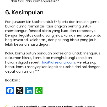
dari OSS dan Kemenparekraf.
6. Kesimpulan
Pengurusan Izin Usaha untuk E-Sports dan industri game
bukan cuma formalitas, tapi langkah penting untuk
membangun fondasi bisnis yang kuat dan terpercaya.
Dengan legalitas usaha yang jelas, kamu membuka pintu
bagi investasi, kolaborasi, dan peluang bisnis yang jauh
lebih besar di masa depan.
Kalau kamu butuh panduan profesional untuk mengurus
dokumen bisnis, kamu bisa menghubungi konsultan
hukum digital seperti
JadiProfesional.com
. Mereka siap
bantu kamu menyiapkan legalitas usaha dari nol dengan
cepat dan aman.***
Bagikan :
F
X
L
W
a
i
h