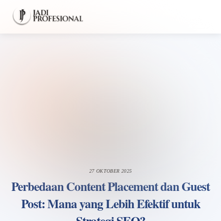
Skip
Men
to
content
27 OKTOBER 2025
Perbedaan Content Placement dan Guest
Post: Mana yang Lebih Efektif untuk
Strategi SEO?