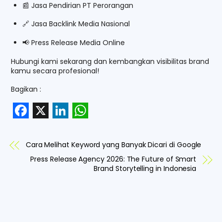
📰 Jasa Pendirian PT Perorangan
🔗 Jasa Backlink Media Nasional
📢 Press Release Media Online
Hubungi kami sekarang dan kembangkan visibilitas brand
kamu secara profesional!
Bagikan :
F
X
L
W
a
i
h
Cara Melihat Keyword yang Banyak Dicari di Google
c
n
a
Press Release Agency 2026: The Future of Smart
e
k
t
Brand Storytelling in Indonesia
b
e
s
o
d
A
o
I
p