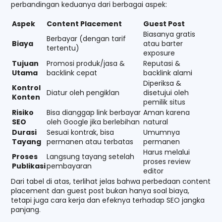
perbandingan keduanya dari berbagai aspek:
Aspek
Content Placement
Guest Post
Biasanya gratis
Berbayar (dengan tarif
Biaya
atau barter
tertentu)
exposure
Tujuan
Promosi produk/jasa &
Reputasi &
Utama
backlink cepat
backlink alami
Diperiksa &
Kontrol
Diatur oleh pengiklan
disetujui oleh
Konten
pemilik situs
Risiko
Bisa dianggap link berbayar
Aman karena
SEO
oleh Google jika berlebihan
natural
Durasi
Sesuai kontrak, bisa
Umumnya
Tayang
permanen atau terbatas
permanen
Harus melalui
Proses
Langsung tayang setelah
proses review
Publikasi
pembayaran
editor
Dari tabel di atas, terlihat jelas bahwa perbedaan content
placement dan guest post bukan hanya soal biaya,
tetapi juga cara kerja dan efeknya terhadap SEO jangka
panjang.