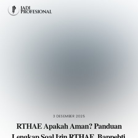
Skip
Men
to
content
3 DESEMBER 2025
RTHAE Apakah Aman? Panduan
Lengkap Soal Izin RTHAE, Bappebti,