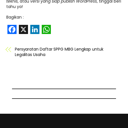
teknis
, atau
versi yang siap publish WordPress
, tinggal beri
tahu ya!
Bagikan :
F
X
L
W
a
i
h
Persyaratan Daftar SPPG MBG Lengkap untuk
c
n
a
Legalitas Usaha
e
k
t
b
e
s
o
d
A
o
I
p
k
n
p