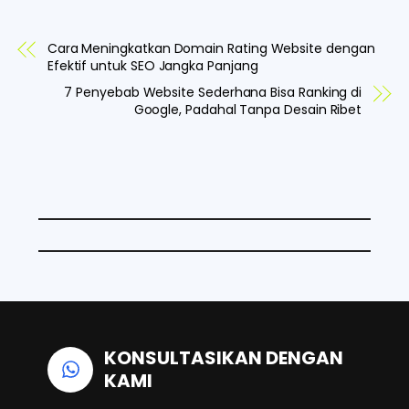
F
X
L
W
a
i
h
Cara Meningkatkan Domain Rating Website dengan
c
n
a
Efektif untuk SEO Jangka Panjang
e
k
t
7 Penyebab Website Sederhana Bisa Ranking di
Google, Padahal Tanpa Desain Ribet
b
e
s
o
d
A
o
I
p
k
n
p
KONSULTASIKAN DENGAN
KAMI