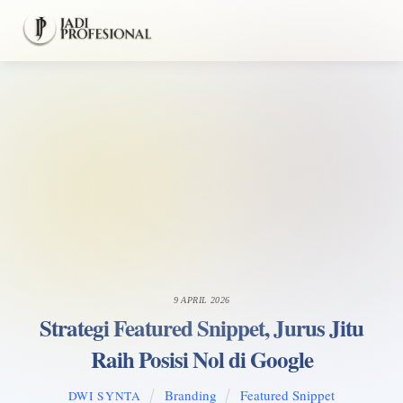
Skip
Men
to
content
9 APRIL 2026
Strategi Featured Snippet, Jurus Jitu
Raih Posisi Nol di Google
Branding
Featured Snippet
DWI SYNTA