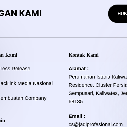
GAN KAMI
HUB
an Kami
Kontak Kami
Press Release
Alamat :
Perumahan Istana Kaliwa
acklink Media Nasional
Residence, Cluster Persi
Sempusari, Kaliwates, Je
Pembuatan Company
68135
Email :
ain
cs@jadiprofesional.com