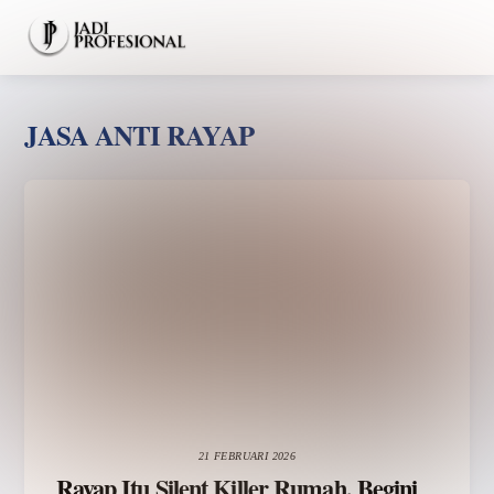
Skip
Men
to
content
JASA ANTI RAYAP
21 FEBRUARI 2026
Rayap Itu Silent Killer Rumah, Begini