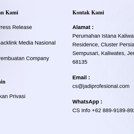
an Kami
Kontak Kami
Press Release
Alamat :
Perumahan Istana Kaliwa
acklink Media Nasional
Residence, Cluster Persi
Sempusari, Kaliwates, Je
Pembuatan Company
68135
Email :
ain
cs@jadiprofesional.com
kan Privasi
WhatsApp :
CS Info
+62 889-9189-89