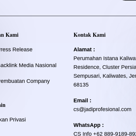
an Kami
Kontak Kami
Press Release
Alamat :
Perumahan Istana Kaliwa
acklink Media Nasional
Residence, Cluster Persi
Sempusari, Kaliwates, Je
Pembuatan Company
68135
Email :
ain
cs@jadiprofesional.com
kan Privasi
WhatsApp :
CS Info
+62 889-9189-89