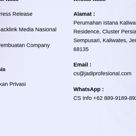
Press Release
Alamat :
Perumahan Istana Kaliwa
acklink Media Nasional
Residence, Cluster Persi
Sempusari, Kaliwates, Je
Pembuatan Company
68135
Email :
ain
cs@jadiprofesional.com
kan Privasi
WhatsApp :
CS Info
+62 889-9189-89