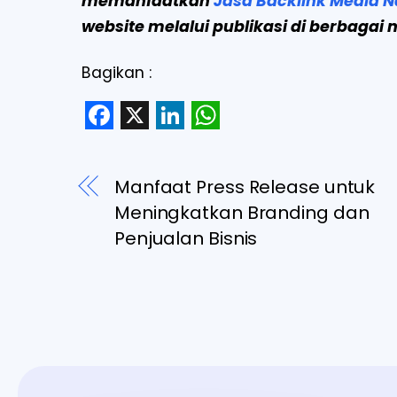
memanfaatkan
Jasa Backlink Media N
website melalui publikasi di berbagai
Bagikan :
F
X
L
W
a
i
h
Manfaat Press Release untuk
c
n
a
Meningkatkan Branding dan
e
k
t
Penjualan Bisnis
b
e
s
o
d
A
o
I
p
k
n
p