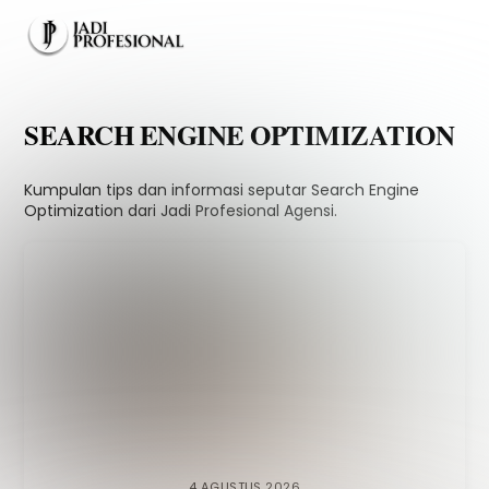
Skip
Men
to
content
SEARCH ENGINE OPTIMIZATION
Kumpulan tips dan informasi seputar Search Engine
Optimization dari Jadi Profesional Agensi.
4 AGUSTUS 2026