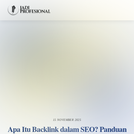
Skip
Men
to
content
15 NOVEMBER 2025
Apa Itu Backlink dalam SEO? Panduan