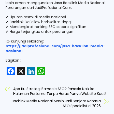
lebih aman menggunakan Jasa Backlink Media Nasional
Perorangan dari JadiProfesional.Com.
✔ Liputan resmi di media nasional
✔ Backlink DoFollow berkualitas tinggi
✔ Mendongkrak ranking SEO secara signifikan
✔ Harga terjangkau untuk perorangan
👉 Kunjungi sekarang:
https://jadiprofesional.com/jasa-backlink-media-
nasional
Bagikan :
F
X
L
W
a
i
h
Apa Itu Strategi Barnacle SEO? Rahasia Naik ke
c
n
a
Halaman Pertama Tanpa Harus Punya Website Kuat!
e
k
t
Backlink Media Nasional Masih Jadi Senjata Rahasia
SEO Specialist di 2026
b
e
s