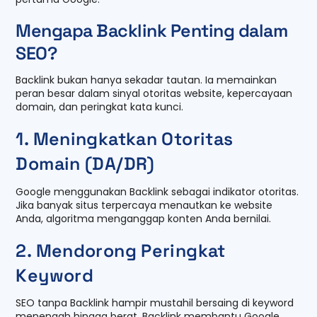
Mengapa Backlink Penting dalam
SEO?
Backlink bukan hanya sekadar tautan. Ia memainkan
peran besar dalam sinyal otoritas website, kepercayaan
domain, dan peringkat kata kunci.
1. Meningkatkan Otoritas
Domain (DA/DR)
Google menggunakan Backlink sebagai indikator otoritas.
Jika banyak situs terpercaya menautkan ke website
Anda, algoritma menganggap konten Anda bernilai.
2. Mendorong Peringkat
Keyword
SEO tanpa Backlink hampir mustahil bersaing di keyword
menengah hingga berat. Backlink membantu Google