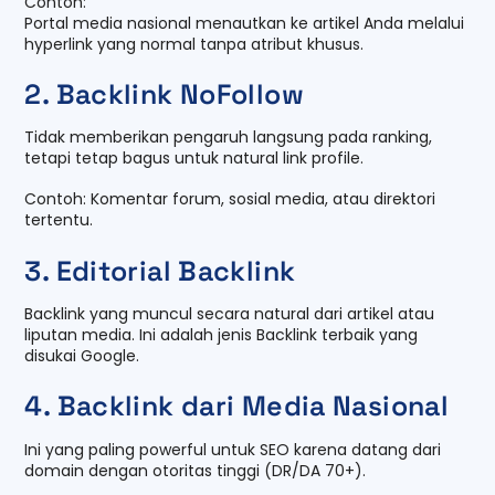
Contoh:
Portal media nasional menautkan ke artikel Anda melalui
hyperlink yang normal tanpa atribut khusus.
2. Backlink NoFollow
Tidak memberikan pengaruh langsung pada ranking,
tetapi tetap bagus untuk natural link profile.
Contoh: Komentar forum, sosial media, atau direktori
tertentu.
3. Editorial Backlink
Backlink yang muncul secara natural dari artikel atau
liputan media. Ini adalah jenis Backlink terbaik yang
disukai Google.
4. Backlink dari Media Nasional
Ini yang paling powerful untuk SEO karena datang dari
domain dengan otoritas tinggi (DR/DA 70+).