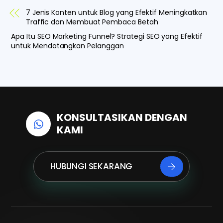
a
i
h
7 Jenis Konten untuk Blog yang Efektif Meningkatkan
c
n
a
Traffic dan Membuat Pembaca Betah
e
k
t
Apa Itu SEO Marketing Funnel? Strategi SEO yang Efektif
untuk Mendatangkan Pelanggan
b
e
s
o
d
A
o
I
p
k
n
p
KONSULTASIKAN DENGAN
KAMI
HUBUNGI SEKARANG