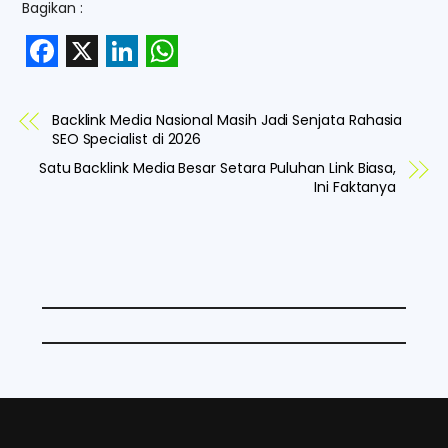
Bagikan :
F
X
L
W
a
i
h
Backlink Media Nasional Masih Jadi Senjata Rahasia
c
n
a
SEO Specialist di 2026
e
k
t
Satu Backlink Media Besar Setara Puluhan Link Biasa,
Ini Faktanya
b
e
s
o
d
A
o
I
p
k
n
p