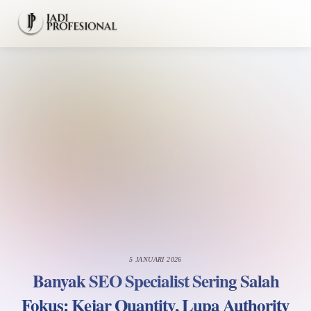
Skip
Men
to
content
5 JANUARI 2026
Banyak SEO Specialist Sering Salah
Fokus: Kejar Quantity, Lupa Authority