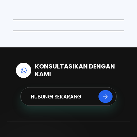
o
d
A
o
I
p
k
n
p
KONSULTASIKAN DENGAN
KAMI
HUBUNGI SEKARANG