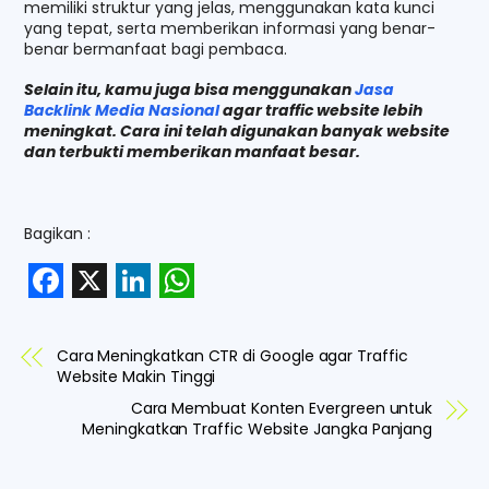
memiliki struktur yang jelas, menggunakan kata kunci
yang tepat, serta memberikan informasi yang benar-
benar bermanfaat bagi pembaca.
Selain itu, kamu juga bisa menggunakan
Jasa
Backlink Media Nasional
agar traffic website lebih
meningkat. Cara ini telah digunakan banyak website
dan terbukti memberikan manfaat besar.
Bagikan :
F
X
L
W
a
i
h
Cara Meningkatkan CTR di Google agar Traffic
c
n
a
Website Makin Tinggi
e
k
t
Cara Membuat Konten Evergreen untuk
Meningkatkan Traffic Website Jangka Panjang
b
e
s