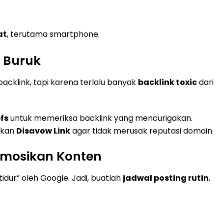
at
, terutama smartphone.
k Buruk
cklink, tapi karena terlalu banyak
backlink toxic
dari
fs
untuk memeriksa backlink yang mencurigakan.
ukan
Disavow Link
agar tidak merusak reputasi domain.
romosikan Konten
dur” oleh Google. Jadi, buatlah
jadwal posting rutin
,