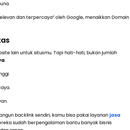
una.
“relevan dan terpercaya” oleh Google, menaikkan Domain
tas
ite lain untuk situsmu. Tapi hati-hati, bukan jumlah
ya
.
nggi.
caya.
van.
gun backlink sendiri, kamu bisa pakai layanan
jasa
ereka sudah berpengalaman bantu banyak bisnis