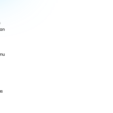
s
kan
emu
as