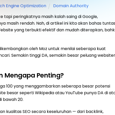
ch Engine Optimization
Domain Authority
 tapi peringkatnya masih kalah saing di Google,
masih rendah. Nah, di artikel ini kita akan bahas tunta
bsite yang terbukti efektif dan mudah diterapkan, bah
dikembangkan oleh Moz untuk menilai seberapa kuat
encari. Semakin tinggi DA, semakin besar peluang websit
an Mengapa Penting?
ingga 100 yang menggambarkan seberapa besar potensi
site besar seperti Wikipedia atau YouTube punya DA di at
i bawah 20.
n kualitas SEO secara keseluruhan — dari backlink,