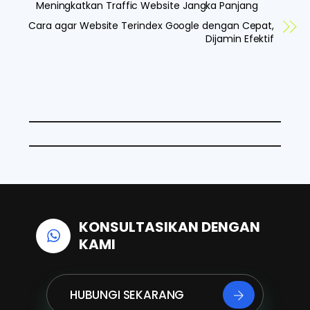
c
n
a
Meningkatkan Traffic Website Jangka Panjang
e
k
t
Cara agar Website Terindex Google dengan Cepat,
Dijamin Efektif
b
e
s
o
d
A
o
I
p
k
n
p
KONSULTASIKAN DENGAN
KAMI
HUBUNGI SEKARANG