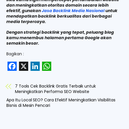
dan meningkatkan otoritas domain secara lebih
efektif, gunakan
Jasa Backlink Media Nasional
untuk
mendapatkan backlink berkualitas dari berbagai
media terpercaya.
Dengan strategi backlink yang tepat, peluang blog
kamu menembus halaman pertama Google akan
semakin besar.
Bagikan :
F
X
L
W
a
i
h
7 Tools Cek Backlink Gratis Terbaik untuk
c
n
a
Meningkatkan Performa SEO Website
e
k
t
Apa Itu Local SEO? Cara Efektif Meningkatkan Visibilitas
Bisnis di Mesin Pencari
b
e
s
o
d
A