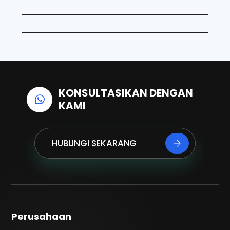
o
I
p
k
n
p
KONSULTASIKAN DENGAN
KAMI
HUBUNGI SEKARANG
Perusahaan