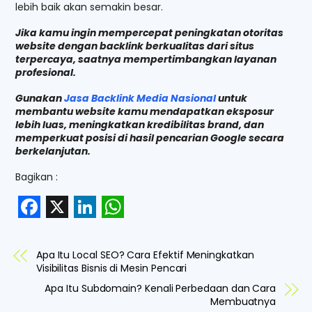
lebih baik akan semakin besar.
Jika kamu ingin mempercepat peningkatan otoritas
website dengan backlink berkualitas dari situs
terpercaya, saatnya mempertimbangkan layanan
profesional.
Gunakan
Jasa Backlink Media Nasional
untuk
membantu website kamu mendapatkan eksposur
lebih luas, meningkatkan kredibilitas brand, dan
memperkuat posisi di hasil pencarian Google secara
berkelanjutan.
Bagikan :
F
X
L
W
a
i
h
Apa Itu Local SEO? Cara Efektif Meningkatkan
c
n
a
Visibilitas Bisnis di Mesin Pencari
e
k
t
Apa Itu Subdomain? Kenali Perbedaan dan Cara
Membuatnya