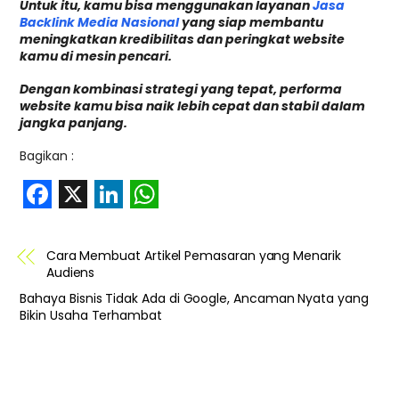
Untuk itu, kamu bisa menggunakan layanan
Jasa
Backlink Media Nasional
yang siap membantu
meningkatkan kredibilitas dan peringkat website
kamu di mesin pencari.
Dengan kombinasi strategi yang tepat, performa
website kamu bisa naik lebih cepat dan stabil dalam
jangka panjang.
Bagikan :
F
X
L
W
a
i
h
Cara Membuat Artikel Pemasaran yang Menarik
c
n
a
Audiens
e
k
t
Bahaya Bisnis Tidak Ada di Google, Ancaman Nyata yang
Bikin Usaha Terhambat
b
e
s
o
d
A
o
I
p