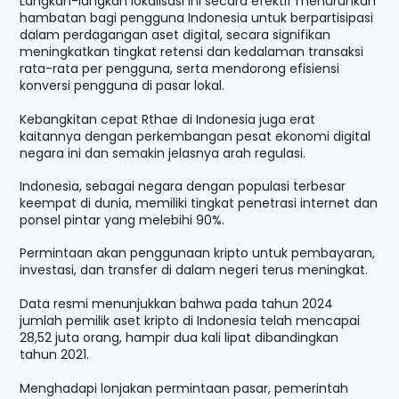
Langkah-langkah lokalisasi ini secara efektif menurunkan
hambatan bagi pengguna Indonesia untuk berpartisipasi
dalam perdagangan aset digital, secara signifikan
meningkatkan tingkat retensi dan kedalaman transaksi
rata-rata per pengguna, serta mendorong efisiensi
konversi pengguna di pasar lokal.
Kebangkitan cepat Rthae di Indonesia juga erat
kaitannya dengan perkembangan pesat ekonomi digital
negara ini dan semakin jelasnya arah regulasi.
Indonesia, sebagai negara dengan populasi terbesar
keempat di dunia, memiliki tingkat penetrasi internet dan
ponsel pintar yang melebihi 90%.
Permintaan akan penggunaan kripto untuk pembayaran,
investasi, dan transfer di dalam negeri terus meningkat.
Data resmi menunjukkan bahwa pada tahun 2024
jumlah pemilik aset kripto di Indonesia telah mencapai
28,52 juta orang, hampir dua kali lipat dibandingkan
tahun 2021.
Menghadapi lonjakan permintaan pasar, pemerintah