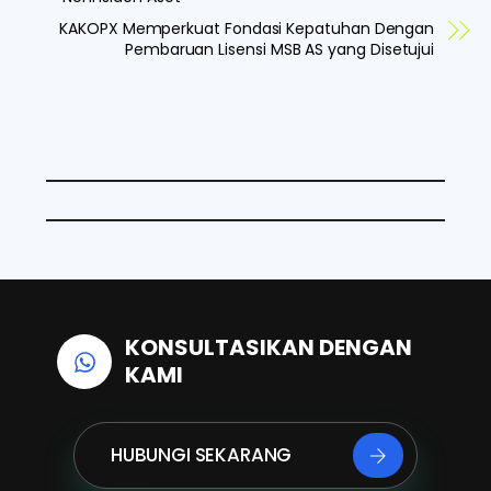
e
k
t
KAKOPX Memperkuat Fondasi Kepatuhan Dengan
b
e
s
Pembaruan Lisensi MSB AS yang Disetujui
o
d
A
o
I
p
k
n
p
KONSULTASIKAN DENGAN
KAMI
HUBUNGI SEKARANG