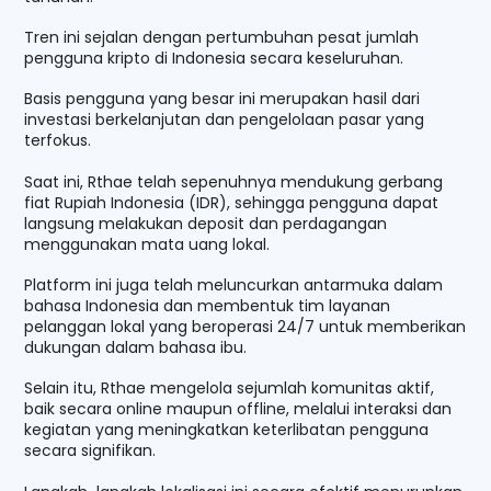
Tren ini sejalan dengan pertumbuhan pesat jumlah
pengguna kripto di Indonesia secara keseluruhan.
Basis pengguna yang besar ini merupakan hasil dari
investasi berkelanjutan dan pengelolaan pasar yang
terfokus.
Saat ini, Rthae telah sepenuhnya mendukung gerbang
fiat Rupiah Indonesia (IDR), sehingga pengguna dapat
langsung melakukan deposit dan perdagangan
menggunakan mata uang lokal.
Platform ini juga telah meluncurkan antarmuka dalam
bahasa Indonesia dan membentuk tim layanan
pelanggan lokal yang beroperasi 24/7 untuk memberikan
dukungan dalam bahasa ibu.
Selain itu, Rthae mengelola sejumlah komunitas aktif,
baik secara online maupun offline, melalui interaksi dan
kegiatan yang meningkatkan keterlibatan pengguna
secara signifikan.