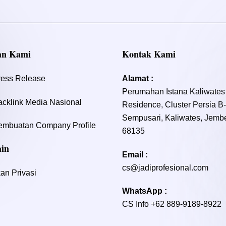
an Kami
Kontak Kami
ress Release
Alamat :
Perumahan Istana Kaliwates
acklink Media Nasional
Residence, Cluster Persia B
Sempusari, Kaliwates, Jembe
embuatan Company Profile
68135
ain
Email :
cs@jadiprofesional.com
an Privasi
WhatsApp :
CS Info
+62 889-9189-8922