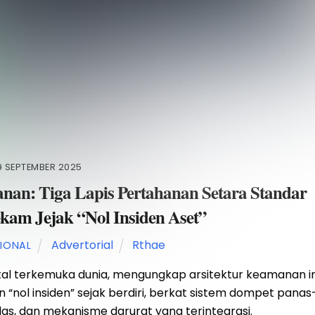
9 SEPTEMBER 2025
nan: Tiga Lapis Pertahanan Setara Standar
Rekam Jejak “Nol Insiden Aset”
Advertorial
Rthae
SIONAL
gital terkemuka dunia, mengungkap arsitektur keamanan in
n “nol insiden” sejak berdiri, berkat sistem dompet panas
rdas, dan mekanisme darurat yang terintegrasi.