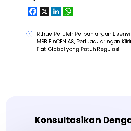
F
X
L
W
a
i
h
Rthae Peroleh Perpanjangan Lisensi
c
n
a
MSB FinCEN AS, Perluas Jaringan Klir
e
k
t
Fiat Global yang Patuh Regulasi
b
e
s
o
d
A
o
I
p
k
n
p
Konsultasikan Deng