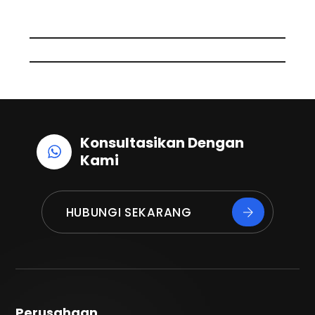
o
I
p
k
n
p
Konsultasikan Dengan
Kami
HUBUNGI SEKARANG
Perusahaan