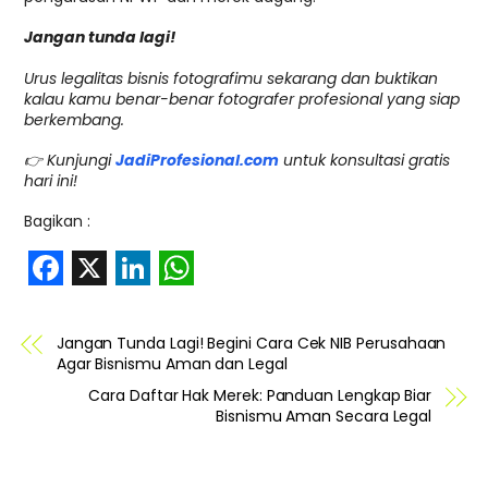
Jangan tunda lagi!
Urus legalitas bisnis fotografimu sekarang dan buktikan
kalau kamu benar-benar fotografer profesional yang siap
berkembang.
👉 Kunjungi
JadiProfesional.com
untuk konsultasi gratis
hari ini!
Bagikan :
F
X
L
W
a
i
h
Jangan Tunda Lagi! Begini Cara Cek NIB Perusahaan
c
n
a
Agar Bisnismu Aman dan Legal
e
k
t
Cara Daftar Hak Merek: Panduan Lengkap Biar
Bisnismu Aman Secara Legal
b
e
s
o
d
A