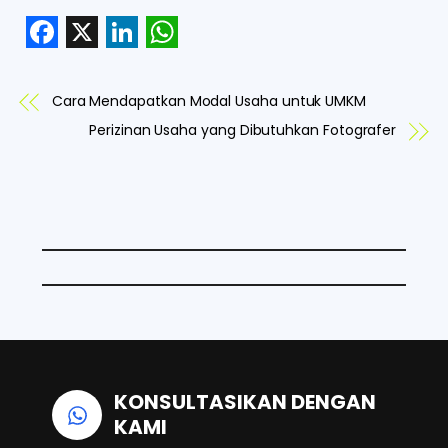
F
X
L
W
a
i
h
Cara Mendapatkan Modal Usaha untuk UMKM
c
n
a
Perizinan Usaha yang Dibutuhkan Fotografer
e
k
t
b
e
s
o
d
A
o
I
p
k
n
p
KONSULTASIKAN DENGAN
KAMI