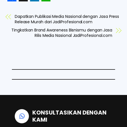
F
X
L
W
a
i
h
Dapatkan Publikasi Media Nasional dengan Jasa Press
c
n
a
Release Murah dari JadiProfesional.com
e
k
t
Tingkatkan Brand Awareness Bisnismu dengan Jasa
Rilis Media Nasional JadiProfesional.com
b
e
s
o
d
A
o
I
p
k
n
p
KONSULTASIKAN DENGAN
KAMI