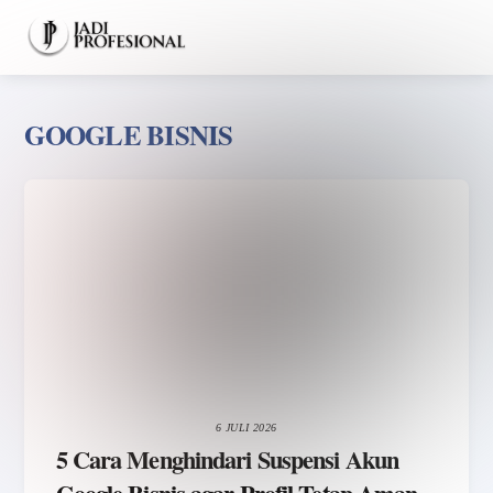
Skip
Men
to
content
GOOGLE BISNIS
6 JULI 2026
5 Cara Menghindari Suspensi Akun