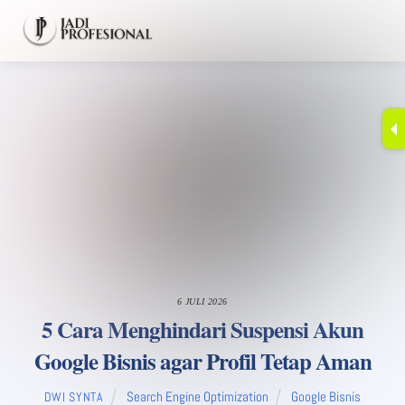
Skip
Men
to
content
6 JULI 2026
5 Cara Menghindari Suspensi Akun
Google Bisnis agar Profil Tetap Aman
Search Engine Optimization
Google Bisnis
DWI SYNTA