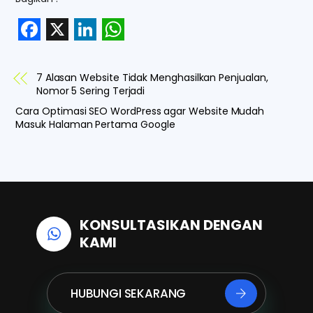
F
X
L
W
a
i
h
7 Alasan Website Tidak Menghasilkan Penjualan,
c
n
a
Nomor 5 Sering Terjadi
e
k
t
Cara Optimasi SEO WordPress agar Website Mudah
Masuk Halaman Pertama Google
b
e
s
o
d
A
o
I
p
k
n
p
KONSULTASIKAN DENGAN
KAMI
HUBUNGI SEKARANG