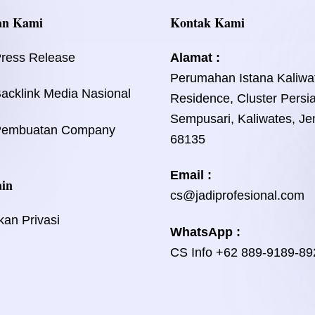
an Kami
Kontak Kami
Press Release
Alamat :
Perumahan Istana Kaliwa
acklink Media Nasional
Residence, Cluster Persi
Sempusari, Kaliwates, Je
Pembuatan Company
68135
Email :
ain
cs@jadiprofesional.com
kan Privasi
WhatsApp :
CS Info
+62 889-9189-89