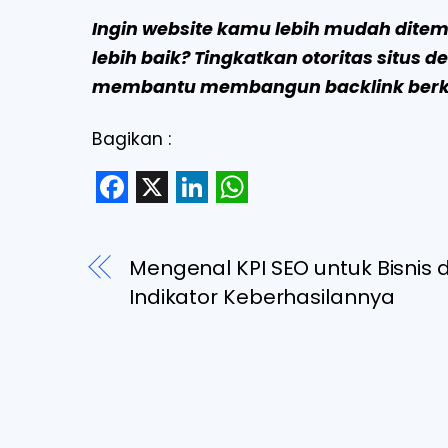
Ingin website kamu lebih mudah dite
lebih baik? Tingkatkan otoritas situs 
membantu membangun backlink berkua
Bagikan :
F
X
L
W
a
i
h
Mengenal KPI SEO untuk Bisnis 
c
n
a
Indikator Keberhasilannya
e
k
t
b
e
s
o
d
A
o
I
p
k
n
p