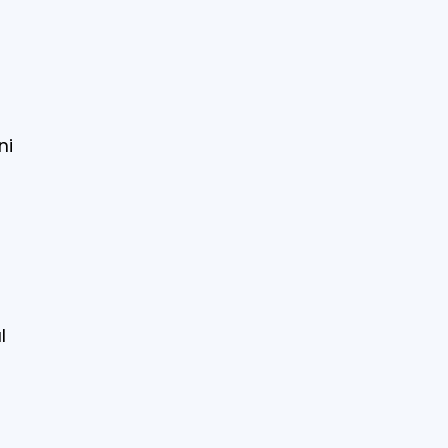
n
ni
l