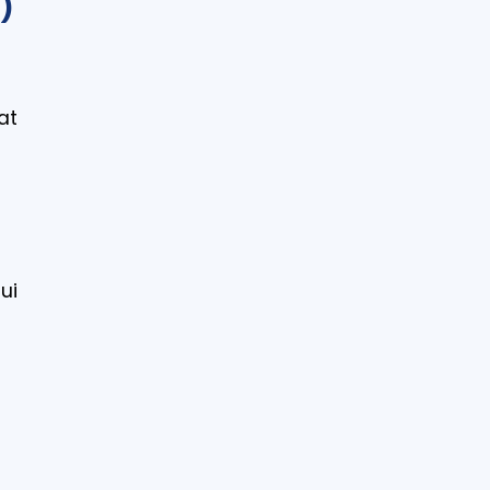
p)
at
ui