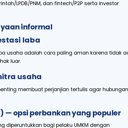
intah/LPDB/PNM, dan fintech/P2P serta investor
ayaan informal
estasi laba
ba usaha adalah cara paling aman karena tidak a
ak luar.
mitra usaha
i penting membuat perjanjian tertulis agar hubunga
R) — opsi perbankan yang populer
 yang diperuntukkan bagi pelaku UMKM dengan