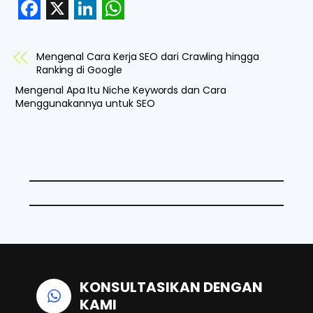
F
X
L
W
a
i
h
Mengenal Cara Kerja SEO dari Crawling hingga
c
n
a
Ranking di Google
e
k
t
Mengenal Apa Itu Niche Keywords dan Cara
Menggunakannya untuk SEO
b
e
s
o
d
A
o
I
p
k
n
p
KONSULTASIKAN DENGAN
KAMI