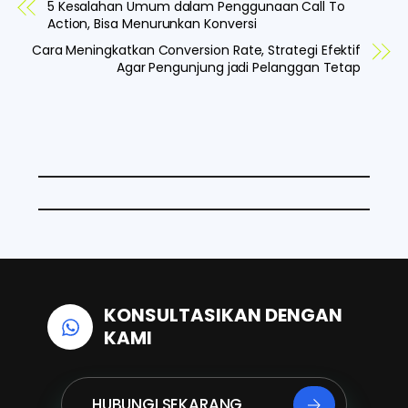
a
i
h
5 Kesalahan Umum dalam Penggunaan Call To
c
n
a
Action, Bisa Menurunkan Konversi
e
k
t
Cara Meningkatkan Conversion Rate, Strategi Efektif
Agar Pengunjung jadi Pelanggan Tetap
b
e
s
o
d
A
o
I
p
k
n
p
KONSULTASIKAN DENGAN
KAMI
HUBUNGI SEKARANG