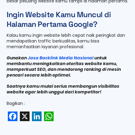
besar peluang website kamu tampil di halaman pertama.
Ingin Website Kamu Muncul di
Halaman Pertama Google?
Kalau kamu ingin website lebih cepat naik peringkat dan
mendapatkan traffic berkualitas, kamu bisa
memanfaatkan layanan profesional.
Gunakan
Jasa Backlink Media Nasional
untuk
membantu meningkatkan otoritas website kamu,
memperkuat SEO, dan mendorong ranking di mesin
pencari secara lebih optimal.
Saatnya kamu mulai serius membangun visibilitas
website agar lebih unggul dari kompetitor!
Bagikan :
F
X
L
W