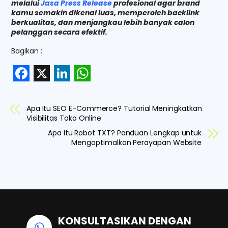
melalui
Jasa Press Release
profesional agar brand
kamu semakin dikenal luas, memperoleh backlink
berkualitas, dan menjangkau lebih banyak calon
pelanggan secara efektif.
Bagikan :
F
X
L
W
a
i
h
Apa Itu SEO E-Commerce? Tutorial Meningkatkan
c
n
a
Visibilitas Toko Online
e
k
t
Apa Itu Robot TXT? Panduan Lengkap untuk
Mengoptimalkan Perayapan Website
b
e
s
o
d
A
o
I
p
k
n
p
KONSULTASIKAN DENGAN